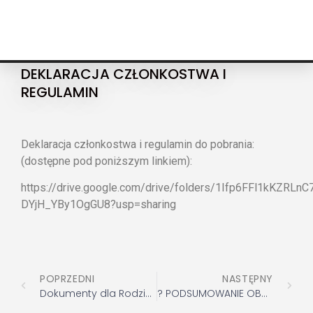
PROTRAINUP
DEKLARACJA CZŁONKOSTWA I
REGULAMIN
Deklaracja członkostwa i regulamin do pobrania:
(dostępne pod poniższym linkiem):
https://drive.google.com/drive/folders/1Ifp6FFl1kKZRLnC
DYjH_YBy1OgGU8?usp=sharing
POPRZEDNI
NASTĘPNY
Dokumenty dla Rodziców Obozu Sportowego w Białce Tatrzańskiej w terminie 8-15.08.2021r.
? PODSUMOWANIE OBOZU ?