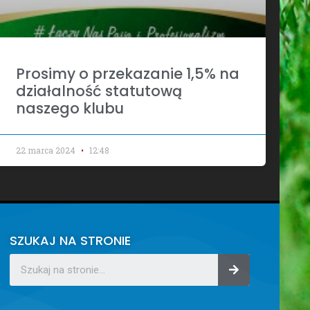
Prosimy o przekazanie 1,5% na
działalność statutową
naszego klubu
22 marca 2024
12:48
SZUKAJ NA STRONIE