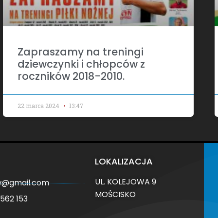
Zapraszamy na treningi
dziewczynki i chłopców z
roczników 2018-2010.
22 marca 2024
13:47
LOKALIZACJA
UL. KOLEJOWA 9
ow@gmail.com
MOŚCISKO
562 153