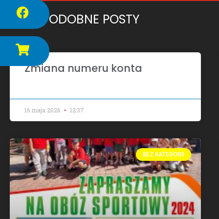
PODOBNE POSTY​
Zmiana numeru konta
16 maja 2026
12:37
BEZ KATEGORII