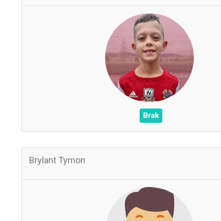
0
Zagrane mecze
0
Czas na boisku
0
Wynik
0
Asysty
/
Czerwone / Żółte kartk
0
0
Brak
Brylant Tymon
B
0
Zagrane mecze
0
Czas na boisku