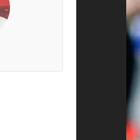
 :
.com