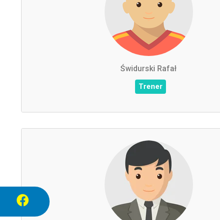
Świdurski Rafał
Świdurski Rafał
Trener
600201019
Telefon :
cannibalek@wp.pl