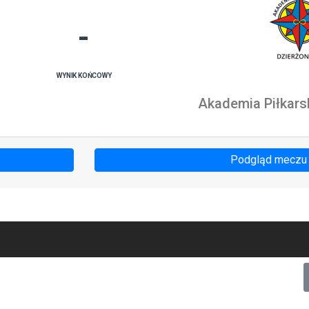
-
WYNIK KOŃCOWY
Akademia Piłkars
Podgląd meczu