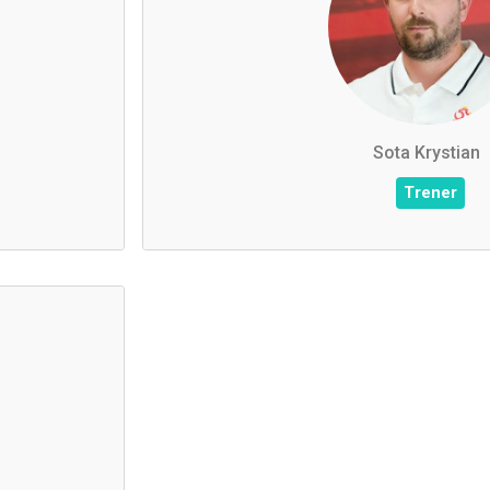
Sota Krystian
Sota Krystian
Trener
604562153
Telefon
krystiansota3@gmail