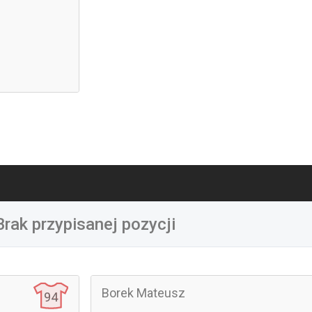
Brak przypisanej pozycji
Bilski Kacper
Borek Mateusz
94
32