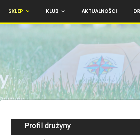
SKLEP
KLUB
AKTUALNOŚCI
D
y
Drużyny
Profil drużyny