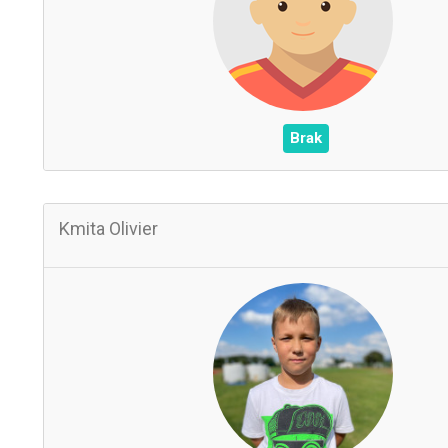
0
Wynik
0
Asysty
/
Czerwone / Żółte kartk
0
0
Brak
Kmita Olivier
0
Zagrane mecze
0
Czas na boisku
0
Wynik
0
Asysty