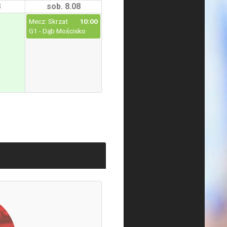
8
sob. 8.08
Mecz: Skrzat
10:00
G1 - Dąb Mościsko