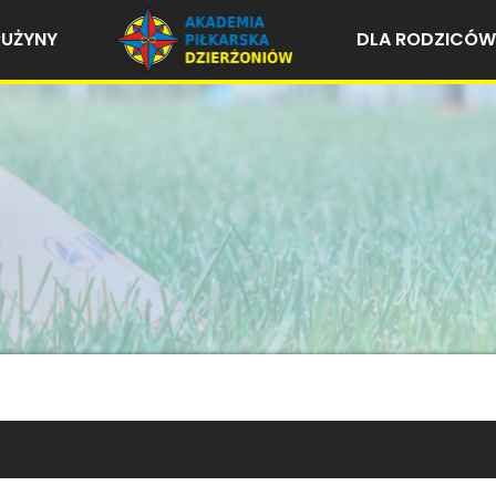
RUŻYNY
DLA RODZICÓW