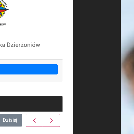
ka Dzierżoniów
Dzisiaj